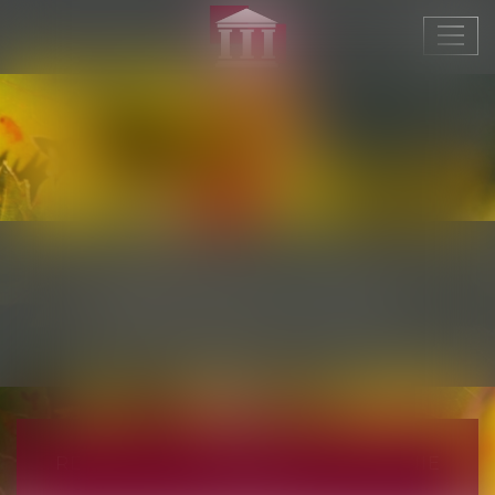
Ouvr
le
men
RDV EN LIGNE
RDV EN LIGNE AVEC MAÎTRE VIRGINIE
ALCINA