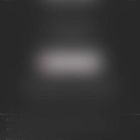
ALCINA AVOCAT
2 Boulevard Jean Bouin
34500 BÉZIERS
Tél :
04 67 28 54 38
Mail :
abmd@alcinavocat.fr
NOUS LOCALISER
AVOCAT DANS LE RESSORT DE LA
COUR D'APPEL DE MONTPELLIER
(DÉPARTEMENTS 34/12/11/66)
ACCUEIL
PRESENTATION
EXPERTISES
ACTUS
RDV EN LIGNE
CONTACT
HONORAIRES
PLAN DU SITE
MENTIONS LÉGALES
ARTICLES