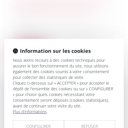
FAUT-IL RÉFORMER LA FISCALITÉ DES
DONATIONS ET SUCCESSIONS ?
Droit de la famille, des personnes et de
leur patrimoine
/
Patrimoine et
succession
Nouveau débat en vue avec le projet de loi
de la députée socialiste Christine...
Information sur les cookies
Lire la suite
Nous avons recours à des cookies techniques pour
assurer le bon fonctionnement du site, nous utilisons
également des cookies soumis à votre consentement
pour collecter des statistiques de visite.
Cliquez ci-dessous sur « ACCEPTER » pour accepter le
dépôt de l'ensemble des cookies ou sur « CONFIGURER
LA FIXATION EN JUSTICE D'UNE
» pour choisir quels cookies nécessitant votre
CRÉANCE D'ASSISTANCE NE
consentement seront déposés (cookies statistiques),
CONSTITUE PAS UNE OPÉRATION DE
avant de continuer votre visite du site.
PARTAGE
Plus d'informations
Droit de la famille, des personnes et de
leur patrimoine
/
Patrimoine et
CONFIGURER
REFUSER