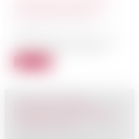
L'ACTION EN NULLITÉ POUR DOL
D'UNE DONATION-PARTAGE
Droit de la famille, des personnes et de
leur patrimoine
/
Patrimoine et
succession
Le point de départ de la prescription de
l'action en nullité pour dol d'une d...
Lire la suite
CRÉATION D'ENTREPRISE :
EXONÉRATION TEMPORAIRE DES
DONS FAMILIAUX À HAUTEUR DE 100
000 EUROS PAR DON
Droit de la famille, des personnes et de