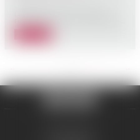
leur patrimoine
/
Patrimoine et
succession
Le groupe de travail Fiscal de Walter
France met en lumière le nouveau dispos...
Lire la suite
<<
<
...
24
25
26
27
28
29
30
...
>
>>
ALCINA AVOCAT
2 Boulevard Jean Bouin