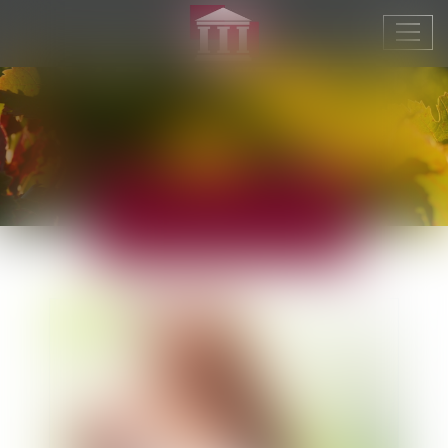
Ouvr
le
men
ACTUALITÉS