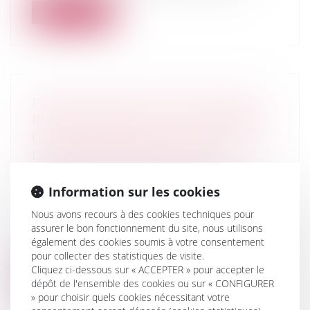
Lire la suite
PACTE DUTREIL ET DONATION AVEC
RÉSERVE D’USUFRUIT : LA LIMITATION
DES POUVOIRS DE L’USUFRUITIER À
LA SEULE AFFECTATION DES
BÉNÉFICES DOIT ÊTRE STATUTAIRE
Droit de la famille, des personnes et de
Information sur les cookies
leur patrimoine
/
Patrimoine et
Nous avons recours à des cookies techniques pour
succession
assurer le bon fonctionnement du site, nous utilisons
La Cour de cassation confirme un arrêt de
également des cookies soumis à votre consentement
la Cour d’appel de Paris qui avait...
pour collecter des statistiques de visite.
Cliquez ci-dessous sur « ACCEPTER » pour accepter le
Lire la suite
dépôt de l'ensemble des cookies ou sur « CONFIGURER
» pour choisir quels cookies nécessitant votre