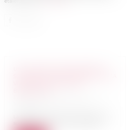
étaient indus...
Lire la suite
UNE LETTRE TYPE NON SIGNÉE DU
SOUSCRIPTEUR NE MANIFESTE PAS SA
VOLONTÉ DE MODIFIER LE
BÉNÉFICIAIRE
Droit de la famille, des personnes et de
leur patrimoine
/
Patrimoine et
succession
La volonté certaine et non équivoque du
souscripteur de modifier les bénéfici...