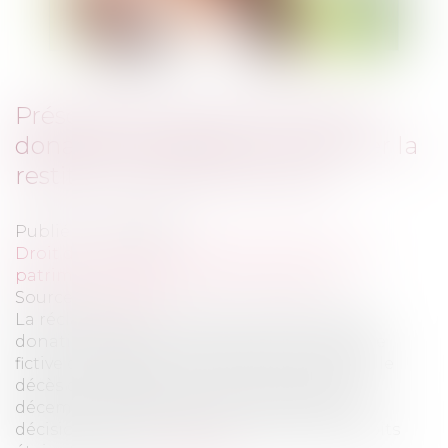
Présomption de fictivité d’une
donation et délai pour réclamer la
restitution des droits indus
Publié le :
14/01/2021
Droit de la famille, des personnes et de leur
patrimoine
/
Patrimoine et succession
Source :
www.efl.fr
La réclamation en restitution des droits de
donation payés lors d’une donation réputée
fictive car passée moins de trois mois avant le
décès du donateur est ouverte jusqu’au 31
décembre de la deuxième année suivant la
décision jugeant définitivement que les droits