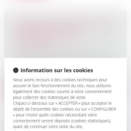
LA DONATION EFFECTUÉE AU PROFIT
DU CONJOINT DE L’ÉPOUX
SUCCESSIBLE N’EST PAS
RAPPORTABLE
Droit de la famille, des personnes et de
leur patrimoine
/
Patrimoine et
succession
Information sur les cookies
Un défunt laissait pour lui succéder son
fils et sa fille elle-même décédée,...
Nous avons recours à des cookies techniques pour
assurer le bon fonctionnement du site, nous utilisons
Lire la suite
également des cookies soumis à votre consentement
pour collecter des statistiques de visite.
Cliquez ci-dessous sur « ACCEPTER » pour accepter le
dépôt de l'ensemble des cookies ou sur « CONFIGURER
» pour choisir quels cookies nécessitant votre
consentement seront déposés (cookies statistiques),
avant de continuer votre visite du site.
L’ACTION EN DÉLIVRANCE DE LEGS