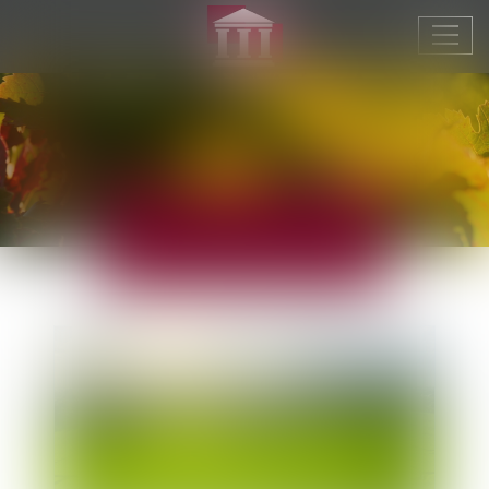
Ouvr
le
men
ACTUALITÉS