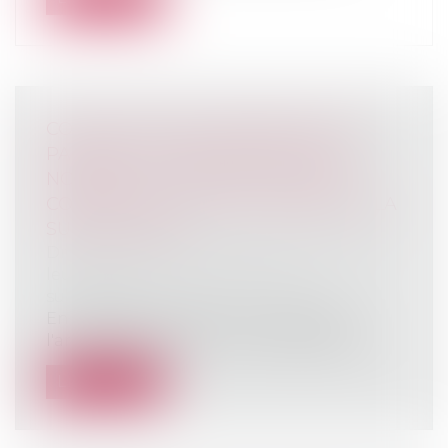
COMPLEXITÉ DES OPÉRATIONS DE
PARTAGE ET DÉSIGNATION D’UN
NOTAIRE : LE JUGE DOIT EN PLUS
COMMETTRE UN JUGE CHARGÉ DE LA
SURVEILLANCE
Droit de la famille, des personnes et de
leur patrimoine
/
Patrimoine et
succession
En matière d’opérations de partage,
l'article 1364 alinéa 1er du Code de proc...
Lire la suite