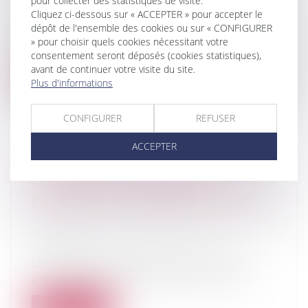
pour collecter des statistiques de visite.
leur patrimoine
/
Patrimoine et
Cliquez ci-dessous sur « ACCEPTER » pour accepter le
succession
dépôt de l'ensemble des cookies ou sur « CONFIGURER
Le projet de loi de finances ne vient pas
» pour choisir quels cookies nécessitant votre
modifier le barème des droits de su...
consentement seront déposés (cookies statistiques),
avant de continuer votre visite du site.
Lire la suite
Plus d'informations
CONFIGURER
REFUSER
ACCEPTER
TESTAMENT OLOGRAPHE NON DATÉ
ET ÉLÉMENTS INTRINSÈQUES
PERMETTANT D’ÉTABLIR SA VALIDITÉ
Droit de la famille, des personnes et de
leur patrimoine
/
Patrimoine et
succession
Le testament olographe est celui qui,
pour être valable, est entièrement écri...
Lire la suite