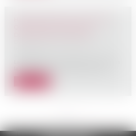
HÉRITIER BLOQUE LA SUCCESSION :
QUELLES SOLUTIONS POUR
DÉBLOQUER LA SITUATION ?
Droit de la famille, des personnes et de
leur patrimoine
/
Patrimoine et
succession
La succession est une étape cruciale dans
la transmission du patrimoine d’une...
Lire la suite
<<
<
...
6
7
8
9
10
11
12
...
>
>>