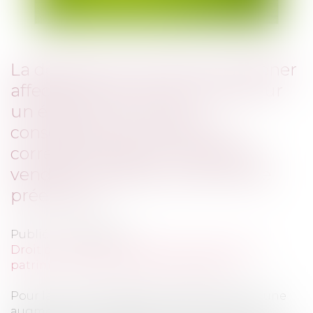
La déclaration d’intention d’aliéner
affectée d’une erreur portant sur
un élément qui a pour
conséquence que l’offre ne
correspond pas à la volonté du
vendeur, empêche la SAFER de
préempter
Publié le :
06/12/2023
Droit de la famille, des personnes et de leur
patrimoine
/
Patrimoine et succession
Pour la Cour de cassation, le fait de notifier une
augmentation de capital d'une SCI par voie