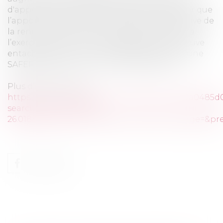
d'apport de parcelles agricoles, sans préciser que
l’apport était soumis à la condition suspensive de
la renonciation de tout organisme titulaire à
l’exercice de son droit de préemption, se trouve
entaché d'une erreur, ne permettant pas à une
SAFER d'exercer son droit de préemption.
Plus d'informations
https://www.courdecassation.fr/decision/653a0485
search_api_fulltext=21-
26.018&op=Rechercher&previousdecisionpage=&pre