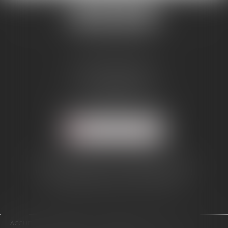
ALCINA AVOCAT
2 Boulevard Jean Bouin
34500 BÉZIERS
Tél :
04 67 28 54 38
Mail :
abmd@alcinavocat.fr
NOUS LOCALISER
AVOCAT DANS LE RESSORT DE LA
COUR D'APPEL DE MONTPELLIER
(DÉPARTEMENTS 34/12/11/66)
ACCUEIL
PRESENTATION
EXPERTISES
ACTUS