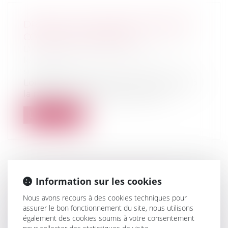
DROIT DE SUCCESSION IMMOBILIER :
COMMENT ÇA MARCHE ?
Droit de la famille, des personnes et de
leur patrimoine
/
Patrimoine et
succession
Lorsqu’un décès survient, il est procédé à
la réalisation d’un bilan patrimon...
Lire la suite
Information sur les cookies
LES BARÈMES DES DROITS DE
SUCCESSION ET DONATION POUR
Nous avons recours à des cookies techniques pour
2024.
assurer le bon fonctionnement du site, nous utilisons
également des cookies soumis à votre consentement
Droit de la famille, des personnes et de