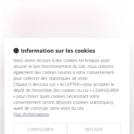
IMMOBILIER À TEMPS PARTAGÉ : LA
MÉFIANCE S'IMPOSE AVANT DE
SIGNER
Droit de la famille, des personnes et de
leur patrimoine
/
Patrimoine et
Information sur les cookies
succession
Souvent décrié, l’achat d’un droit de séjour
Nous avons recours à des cookies techniques pour
dans une résidence de vacances c...
assurer le bon fonctionnement du site, nous utilisons
également des cookies soumis à votre consentement
Lire la suite
pour collecter des statistiques de visite.
Cliquez ci-dessous sur « ACCEPTER » pour accepter le
dépôt de l'ensemble des cookies ou sur « CONFIGURER
» pour choisir quels cookies nécessitant votre
consentement seront déposés (cookies statistiques),
avant de continuer votre visite du site.
Plus d'informations
L’EFFET INTERRUPTIF DE L’ACTION EN
PARTAGE NE S’ÉTEND PAS À CELLE EN
CONFIGURER
REFUSER
VERSEMENT D’UN SALAIRE DIFFÉRÉ