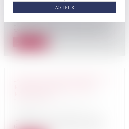
Droit de la famille, des personnes et de
ACCEPTER
leur patrimoine
/
Patrimoine et
succession
L’action en partage n’interrompt pas le
cours de la prescription de la demand...
Lire la suite
LA FISCALITÉ DES SUCCESSIONS : UN
IMPÔT MAL COMPRIS ET TRÈS
IMPOPULAIRE
Droit de la famille, des personnes et de
leur patrimoine
/
Patrimoine et
succession
Le rapport d'Olivier Blanchard et Jean
Tirole reprend les résultats d'une enq...