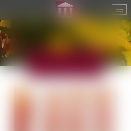
Ouvr
le
men
ACTUALITÉS