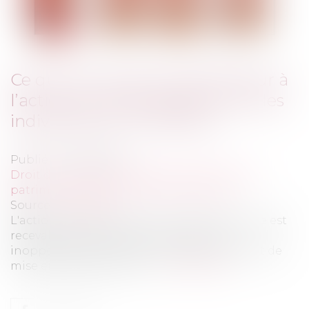
Ce qu’il en coûte au demandeur à
l’action de ne pas appeler tous les
indivisaires en 1e instance
Publié le :
09/09/2021
Droit de la famille, des personnes et de leur
patrimoine
/
Patrimoine et succession
Source :
www.efl.fr
L'action introduite contre un seul indivisaire est
recevable mais la décision rendue est
inopposable aux autres indivisaires à défaut de
mise en cause de ceux-ci...
Lire la suite