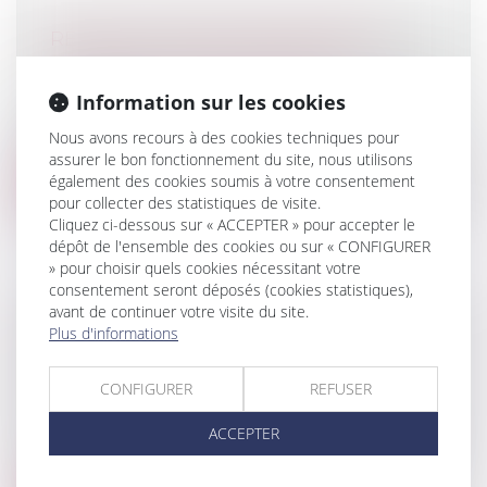
RÉSULTAT 2023 DES ENTREPRISES
AGRICOLES : QUOI DE NEUF ?
Droit rural
Information sur les cookies
C'est le 18 mai 2024 au plus tard que doit
Nous avons recours à des cookies techniques pour
être produite par voie électroniqu...
assurer le bon fonctionnement du site, nous utilisons
également des cookies soumis à votre consentement
Lire la suite
pour collecter des statistiques de visite.
Cliquez ci-dessous sur « ACCEPTER » pour accepter le
dépôt de l'ensemble des cookies ou sur « CONFIGURER
» pour choisir quels cookies nécessitant votre
consentement seront déposés (cookies statistiques),
avant de continuer votre visite du site.
EXPLOITANTS AGRICOLES : VOUS
Plus d'informations
POUVEZ DÉPOSER VOTRE
DÉCLARATION PAC
CONFIGURER
REFUSER
Droit rural
Comme chaque année à cette époque, les
ACCEPTER
exploitants agricoles doivent procéder...