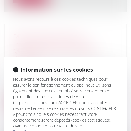
DES LEGS AVEC FACULTÉ
D'ATTRIBUTION EXCLUENT LA
QUALIFICATION DE TESTAMENT-
PARTAGE
Droit de la famille, des personnes et de
Information sur les cookies
leur patrimoine
/
Patrimoine et
succession
Nous avons recours à des cookies techniques pour
Le testateur qui organise la répartition de
assurer le bon fonctionnement du site, nous utilisons
également des cookies soumis à votre consentement
la quasi-totalité de son patrimoi...
pour collecter des statistiques de visite.
Cliquez ci-dessous sur « ACCEPTER » pour accepter le
Lire la suite
dépôt de l'ensemble des cookies ou sur « CONFIGURER
» pour choisir quels cookies nécessitant votre
consentement seront déposés (cookies statistiques),
avant de continuer votre visite du site.