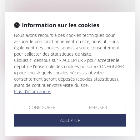
L’ABSENCE DE VALEUR PROBANTE
D’UN ACTE DE NOTORIÉTÉ
ACQUISITIVE NE PEUT ENTRAÎNER SA
Information sur les cookies
NULLITÉ
Droit immobilier
/
Droit de la propriété
Nous avons recours à des cookies techniques pour
a Cour de cassation, dans un arrêt rendu
assurer le bon fonctionnement du site, nous utilisons
le 21 mai 2026, est venue rappeler q...
également des cookies soumis à votre consentement
pour collecter des statistiques de visite.
Lire la suite
Cliquez ci-dessous sur « ACCEPTER » pour accepter le
dépôt de l'ensemble des cookies ou sur « CONFIGURER
» pour choisir quels cookies nécessitant votre
consentement seront déposés (cookies statistiques),
avant de continuer votre visite du site.
Plus d'informations
BAIL RURAL VERBAL : QUELS RISQUES
CONFIGURER
REFUSER
ET COMMENT PROUVER SON
EXISTENCE ?
ACCEPTER
Droit immobilier
Le bail rural verbal est encore fréquent
dans les relations agricoles familia...