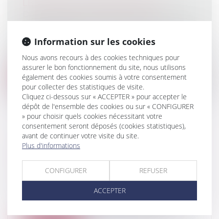
LES RÈGLES DU PRÊT FAMILIAL
Droit de la famille, des personnes et de
leur patrimoine
/
Patrimoine et
succession
Information sur les cookies
Vous voulez aider sans vous démunir et
Nous avons recours à des cookies techniques pour
préserver une équité entre vos héritie...
assurer le bon fonctionnement du site, nous utilisons
également des cookies soumis à votre consentement
Lire la suite
pour collecter des statistiques de visite.
Cliquez ci-dessous sur « ACCEPTER » pour accepter le
dépôt de l'ensemble des cookies ou sur « CONFIGURER
» pour choisir quels cookies nécessitant votre
consentement seront déposés (cookies statistiques),
avant de continuer votre visite du site.
LE STATUT DU FERMAGE N'AUTORISE
Plus d'informations
PAS LE FERMIER À DIVERSIFIER SES
ACTIVITÉS
CONFIGURER
REFUSER
Droit rural
/
Cession d'exploitation et baux
ruraux
ACCEPTER
Un fermier titulaire d’un bail rural pour
l’exploitation agricole des terres...