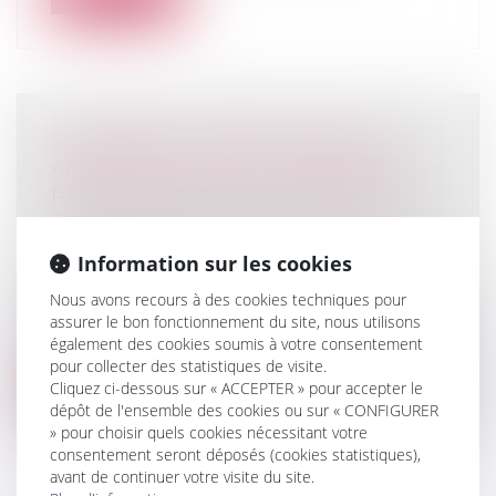
SUCCESSION : QUAND UN DÉLAI
ANORMAL D’EXÉCUTION SE RÉVÈLE
PROFITABLE POUR LES HÉRITIERS
Droit de la famille, des personnes et de
leur patrimoine
/
Patrimoine et
Information sur les cookies
succession
Au décès de son père, Madame A
Nous avons recours à des cookies techniques pour
demande la vente des titres détenus sur le
assurer le bon fonctionnement du site, nous utilisons
également des cookies soumis à votre consentement
PEA...
pour collecter des statistiques de visite.
Cliquez ci-dessous sur « ACCEPTER » pour accepter le
Lire la suite
dépôt de l'ensemble des cookies ou sur « CONFIGURER
» pour choisir quels cookies nécessitant votre
consentement seront déposés (cookies statistiques),
avant de continuer votre visite du site.