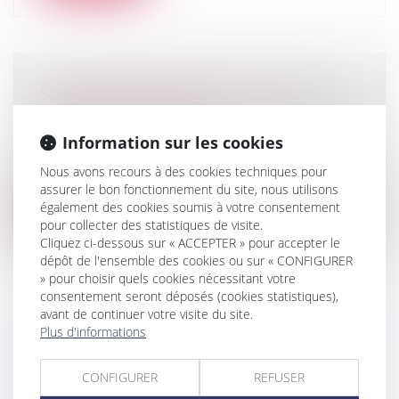
QUEL CADRE JURIDIQUE POUR LE
FORAGE AGRICOLE ?
Droit immobilier
Information sur les cookies
Face aux défis climatiques croissants,
Nous avons recours à des cookies techniques pour
l'accès à l'eau pour les exploitations...
assurer le bon fonctionnement du site, nous utilisons
également des cookies soumis à votre consentement
Lire la suite
pour collecter des statistiques de visite.
Cliquez ci-dessous sur « ACCEPTER » pour accepter le
dépôt de l'ensemble des cookies ou sur « CONFIGURER
» pour choisir quels cookies nécessitant votre
consentement seront déposés (cookies statistiques),
avant de continuer votre visite du site.
LES DROITS DES AGRICULTEURS FACE
Plus d'informations
AUX INSTALLATIONS DE PANNEAUX
PHOTOVOLTAÏQUES SUR LES TERRES
CONFIGURER
REFUSER
AGRICOLES