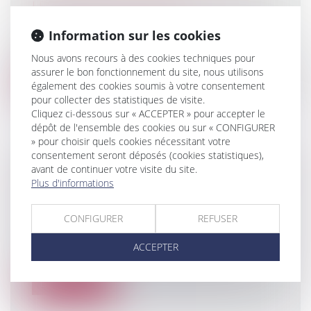
LES TERRES AGRICOLES
Droit rural
Information sur les cookies
Installation des éoliennes sur les terres
agricoles : rétablissons la vérité....
Nous avons recours à des cookies techniques pour
assurer le bon fonctionnement du site, nous utilisons
Lire la suite
également des cookies soumis à votre consentement
pour collecter des statistiques de visite.
Cliquez ci-dessous sur « ACCEPTER » pour accepter le
dépôt de l'ensemble des cookies ou sur « CONFIGURER
» pour choisir quels cookies nécessitant votre
consentement seront déposés (cookies statistiques),
avant de continuer votre visite du site.
QUELLE IMPLANTATION POSSIBLE DES
Plus d'informations
SILOS DE MAÏS PAR RAPPORT AUX
HABITATIONS ?
CONFIGURER
REFUSER
Droit rural
/
Coopératives agricoles
Réponse du Ministère de l’agriculture et
ACCEPTER
de l’alimentation : L’implantation d...
Lire la suite