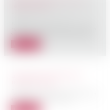
DONATION ENTRE ÉPOUX OU AU
DERNIER VIVANT
Droit de la famille, des personnes et de
leur patrimoine
/
Patrimoine et
succession
Egalement appelée donation "au dernier
vivant", la donation entre époux perme...
Lire la suite
LE BARÈME 2021 DES PRIX DES
TERRES AGRICOLES
Droit rural
Le barème indicatif de la valeur des terres
agricoles 2021 , fondé sur les tr...
Lire la suite