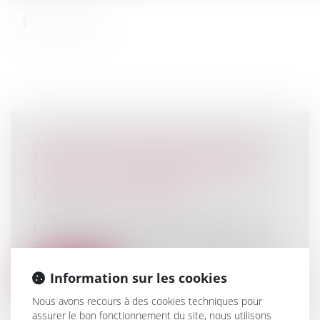
AGRICULTEUR COMMUN EN BIENS :
DROIT À RÉCOMPENSE ET CHARGE
DU PASSIF EN PRÉSENCE D’UNE
EXPLOITATION PROPRE
Droit rural
Le paiement, grâce aux revenus bruts
d’une exploitation propre, de dépenses r...
Lire la suite
Information sur les cookies
Nous avons recours à des cookies techniques pour
assurer le bon fonctionnement du site, nous utilisons