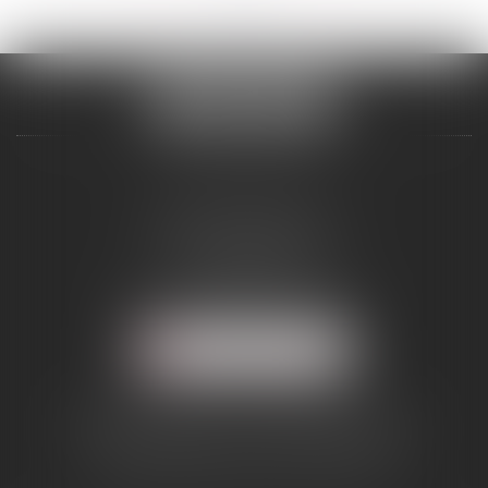
ALCINA AVOCAT
2 Boulevard Jean Bouin
34500 BÉZIERS
Tél :
04 67 28 54 38
Mail :
abmd@alcinavocat.fr
NOUS LOCALISER
AVOCAT DANS LE RESSORT DE LA
COUR D'APPEL DE MONTPELLIER
(DÉPARTEMENTS 34/12/11/66)