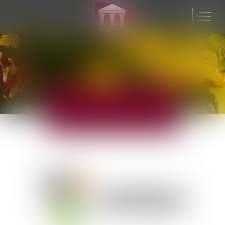
Ouvr
le
men
ACTUALITÉS