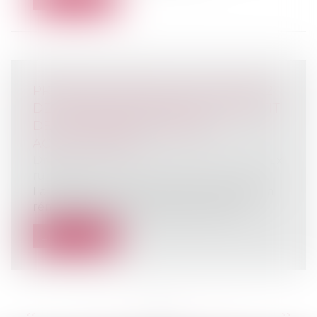
PROMULGATION DE LA LOI EGALIM 2 :
DE NOUVELLES AVANCÉES AU PROFIT
DE LA RÉMUNÉRATION DES
AGRICULTEURS !
Droit rural
/
Cession d'exploitation et baux
ruraux
La proposition de loi visant à protéger la
rémunération des agriculteurs port...
Lire la suite
<<
<
...
29
30
31
32
33
34
35
...
>
>>