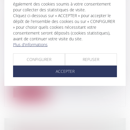
également des cookies soumis à votre consentement
pour collecter des statistiques de visite.
Cliquez ci-dessous sur « ACCEPTER » pour accepter le
DROIT FUNÉRAIRE : LA DÉFENSEURE
dépôt de l'ensemble des cookies ou sur « CONFIGURER
DES DROITS APPELLE À UNE
» pour choisir quels cookies nécessitant votre
consentement seront déposés (cookies statistiques),
RÉFORME PROFONDE EN FAVEUR
avant de continuer votre visite du site.
DES DROITS DES DÉFUNTS ET DE
Plus d'informations
LEURS PROCHES
Droit de la famille, des personnes et de
CONFIGURER
REFUSER
leur patrimoine
/
Patrimoine et
succession
ACCEPTER
Saisie de réclamations sur les nombreuses
difficultés rencontrées par les pro...
Lire la suite