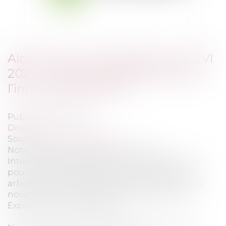
Alcina Avocat a participé au SITEVI
2021 - Le salon de référence pour
l’innovation agricole
Publié le :
08/12/2021
Droit rural
Source :
www.youtube.com
Notre cabinet était présent au Salon
International des équipements et savoir-faire
pour les productions viti-vinicoles, oléicoles,
arboricoles et maraîchères qui s'est tenu du 30
novembre au 2 décembre 2021 au Parc des
Expositions de Montpellier.