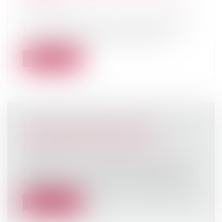
NULLITÉ
Droit immobilier
/
Droit de la propriété
a Cour de cassation, dans un arrêt rendu
le 21 mai 2026, est venue rappeler q...
Lire la suite
PRIX DES ENGRAIS : L'UNION
EUROPÉENNE PRÉPARE DE
NOUVELLES AIDES AGRICOLES
Droit rural
Mardi 19 mai, la Commission européenne
a présenté un plan pour rendre les eng...
Lire la suite