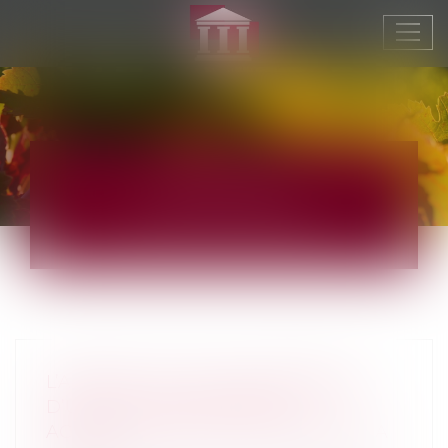
Ouvr
le
men
ACTUS
JURIDIQUE
L’ABSENCE DE VALEUR PROBANTE
D’UN ACTE DE NOTORIÉTÉ
ACQUISITIVE NE PEUT ENTRAÎNER SA