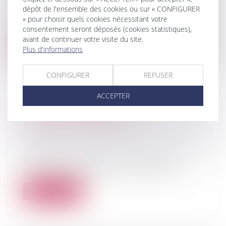
Droit immobilier
/
Copropriété
dépôt de l'ensemble des cookies ou sur « CONFIGURER
Pour relancer le marché du logement, le
» pour choisir quels cookies nécessitant votre
Premier ministre a annoncé notamment...
consentement seront déposés (cookies statistiques),
avant de continuer votre visite du site.
Lire la suite
Plus d'informations
CONFIGURER
REFUSER
ACCEPTER
LE FERMAGE SE PAIE AUX
ÉCHÉANCES PRÉVUES
Droit rural
/
Cession d'exploitation et baux
ruraux
Vous êtes propriétaire de terrains que
vous confiez en bail à un exploitant a...
Lire la suite