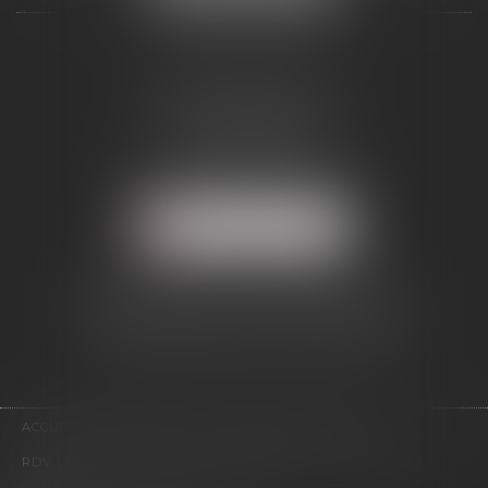
ALCINA AVOCAT
2 Boulevard Jean Bouin
34500 BÉZIERS
Tél :
04 67 28 54 38
Mail :
abmd@alcinavocat.fr
NOUS LOCALISER
AVOCAT DANS LE RESSORT DE LA
COUR D'APPEL DE MONTPELLIER
(DÉPARTEMENTS 34/12/11/66)
ACCUEIL
PRESENTATION
EXPERTISES
ACTUS
RDV EN LIGNE
CONTACT
HONORAIRES
PLAN DU SITE