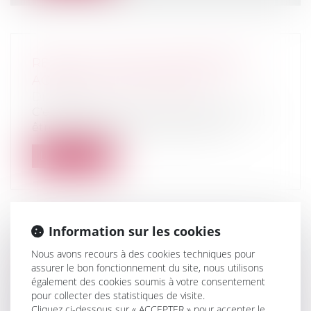
RÉSULTAT 2023 DES ENTREPRISES
AGRICOLES : QUOI DE NEUF ?
Droit rural
C'est le 18 mai 2024 au plus tard que doit
être produite par voie électroniqu...
Lire la suite
Information sur les cookies
RELANCE DE L’IMMOBILIER : UN
Nous avons recours à des cookies techniques pour
NOUVEAU PROJET DE LOI «
assurer le bon fonctionnement du site, nous utilisons
LOGEMENT » ATTENDU POUR L’ÉTÉ
également des cookies soumis à votre consentement
pour collecter des statistiques de visite.
2026
Cliquez ci-dessous sur « ACCEPTER » pour accepter le