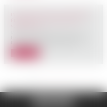
PLAN FRANCE 2030 : LES MATÉRIELS
ÉLIGIBLES ET LE MONTANT DES
SUBVENTIONS
Droit rural
/
Coopératives agricoles
Le Ministère de l’Agriculture a dévoilé la
liste des équipements agricoles él...
Lire la suite
<<
<
1
2
3
4
5
6
7
...
>
>>