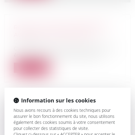
RÉSULTAT 2023 DES ENTREPRISES
AGRICOLES : QUOI DE NEUF ?
Droit rural
C'est le 18 mai 2024 au plus tard que doit
être produite par voie électroniqu...
Lire la suite
Information sur les cookies
RELANCE DE L’IMMOBILIER : UN
Nous avons recours à des cookies techniques pour
NOUVEAU PROJET DE LOI «
assurer le bon fonctionnement du site, nous utilisons
LOGEMENT » ATTENDU POUR L’ÉTÉ
également des cookies soumis à votre consentement
pour collecter des statistiques de visite.
2026
Cliquez ci-dessous sur « ACCEPTER » pour accepter le