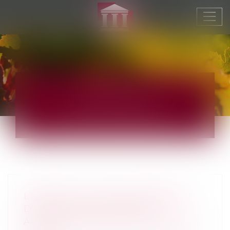
Ouvr
le
men
ACTUS
JURIDIQUE
L’ABSENCE DE VALEUR PROBANTE
D’UN ACTE DE NOTORIÉTÉ
ACQUISITIVE NE PEUT ENTRAÎNER SA