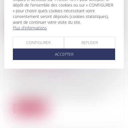
Droit immobilier
/
Copropriété
dépôt de l'ensemble des cookies ou sur « CONFIGURER
Pour relancer le marché du logement, le
» pour choisir quels cookies nécessitant votre
Premier ministre a annoncé notamment...
consentement seront déposés (cookies statistiques),
avant de continuer votre visite du site.
Lire la suite
Plus d'informations
CONFIGURER
REFUSER
ACCEPTER
LE FERMAGE SE PAIE AUX
ÉCHÉANCES PRÉVUES
Droit rural
/
Cession d'exploitation et baux
ruraux
Vous êtes propriétaire de terrains que
vous confiez en bail à un exploitant a...
Lire la suite