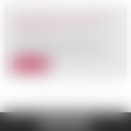
PLAN FRANCE 2030 : LES MATÉRIELS
ÉLIGIBLES ET LE MONTANT DES
SUBVENTIONS
Droit rural
/
Coopératives agricoles
Le Ministère de l’Agriculture a dévoilé la
liste des équipements agricoles él...
Lire la suite
<<
<
1
2
3
4
5
6
7
...
>
>>