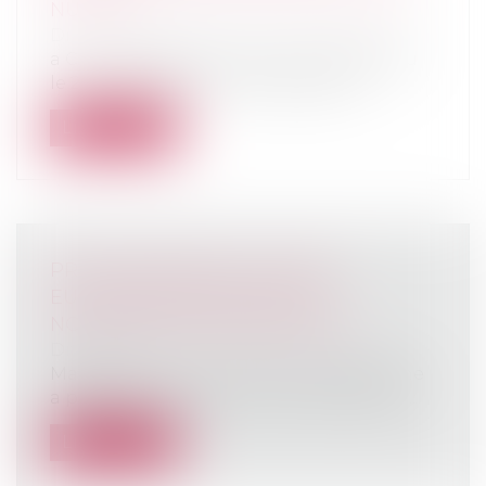
NULLITÉ
Droit immobilier
/
Droit de la propriété
a Cour de cassation, dans un arrêt rendu
le 21 mai 2026, est venue rappeler q...
Lire la suite
PRIX DES ENGRAIS : L'UNION
EUROPÉENNE PRÉPARE DE
NOUVELLES AIDES AGRICOLES
Droit rural
Mardi 19 mai, la Commission européenne
a présenté un plan pour rendre les eng...
Lire la suite