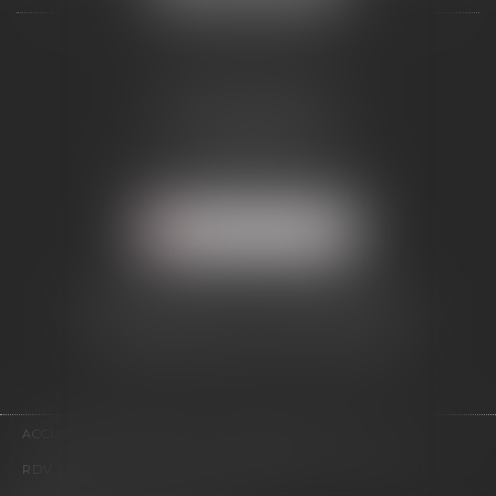
ALCINA AVOCAT
2 Boulevard Jean Bouin
34500 BÉZIERS
Tél :
04 67 28 54 38
Mail :
abmd@alcinavocat.fr
NOUS LOCALISER
AVOCAT DANS LE RESSORT DE LA
COUR D'APPEL DE MONTPELLIER
(DÉPARTEMENTS 34/12/11/66)
ACCUEIL
PRESENTATION
EXPERTISES
ACTUS
RDV EN LIGNE
CONTACT
HONORAIRES
PLAN DU SITE