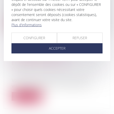
Droit immobilier
/
Copropriété
dépôt de l'ensemble des cookies ou sur « CONFIGURER
Pour relancer le marché du logement, le
» pour choisir quels cookies nécessitant votre
Premier ministre a annoncé notamment...
consentement seront déposés (cookies statistiques),
avant de continuer votre visite du site.
Lire la suite
Plus d'informations
CONFIGURER
REFUSER
ACCEPTER
LE FERMAGE SE PAIE AUX
ÉCHÉANCES PRÉVUES
Droit rural
/
Cession d'exploitation et baux
ruraux
Vous êtes propriétaire de terrains que
vous confiez en bail à un exploitant a...
Lire la suite