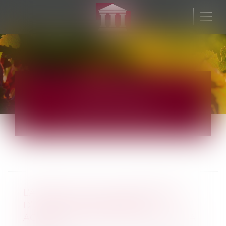
Ouvr
le
men
ACTUS
JURIDIQUE
L’ABSENCE DE VALEUR PROBANTE
D’UN ACTE DE NOTORIÉTÉ
ACQUISITIVE NE PEUT ENTRAÎNER SA