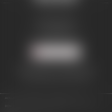
ALCINA AVOCAT
2 Boulevard Jean Bouin
34500 BÉZIERS
Tél :
04 67 28 54 38
Mail :
abmd@alcinavocat.fr
NOUS LOCALISER
AVOCAT DANS LE RESSORT DE LA
COUR D'APPEL DE MONTPELLIER
(DÉPARTEMENTS 34/12/11/66)
ACCUEIL
PRESENTATION
EXPERTISES
ACTUS
RDV EN LIGNE
CONTACT
HONORAIRES
PLAN DU SITE