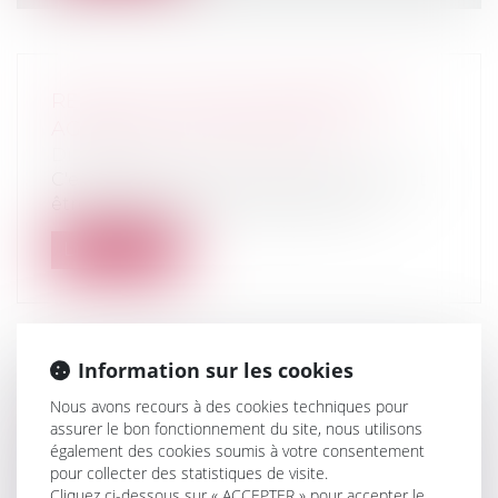
RÉSULTAT 2023 DES ENTREPRISES
AGRICOLES : QUOI DE NEUF ?
Droit rural
C'est le 18 mai 2024 au plus tard que doit
être produite par voie électroniqu...
Lire la suite
Information sur les cookies
RELANCE DE L’IMMOBILIER : UN
Nous avons recours à des cookies techniques pour
NOUVEAU PROJET DE LOI «
assurer le bon fonctionnement du site, nous utilisons
LOGEMENT » ATTENDU POUR L’ÉTÉ
également des cookies soumis à votre consentement
pour collecter des statistiques de visite.
2026
Cliquez ci-dessous sur « ACCEPTER » pour accepter le