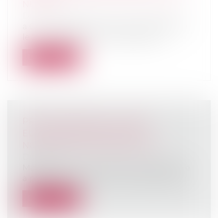
NULLITÉ
Droit immobilier
/
Droit de la propriété
a Cour de cassation, dans un arrêt rendu
le 21 mai 2026, est venue rappeler q...
Lire la suite
PRIX DES ENGRAIS : L'UNION
EUROPÉENNE PRÉPARE DE
NOUVELLES AIDES AGRICOLES
Droit rural
Mardi 19 mai, la Commission européenne
a présenté un plan pour rendre les eng...
Lire la suite