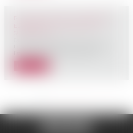
PLAN FRANCE 2030 : LES MATÉRIELS
ÉLIGIBLES ET LE MONTANT DES
SUBVENTIONS
Droit rural
/
Coopératives agricoles
Le Ministère de l’Agriculture a dévoilé la
liste des équipements agricoles él...
Lire la suite
<<
<
1
2
3
4
5
6
7
...
>
>>