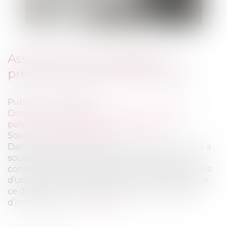
Assurance-vie et obligation
précontractuelle d’information
Publié le :
04/01/2023
Droit de la famille, des personnes et de leur
patrimoine
/
Patrimoine et succession
Source :
www.aurep.com
Dans cette affaire, le 8 février 2006, un homme a
souscrit, par l’intermédiaire d’un courtier, un
contrat d’assurance-vie à capital variable auprès
d’un assureur. Se prévalant du manquement de
ce dernier à son obligation précontractuelle
d’information...
Lire la suite