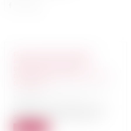
ÉPOUX COMMUNS EN BIENS :
PRÉCISIONS SUR LE POINT DE
DÉPART DE L’ACTION EN
DÉCLARATION DE SIMULATION DES
DONATIONS
Droit de la famille, des personnes et de
leur patrimoine
/
Patrimoine et
succession
La Haute juridiction saisie à la suite de
difficultés intervenues dans le règ...
Lire la suite