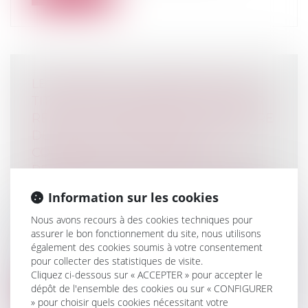
LE PAIEMENT DE SOMMES DUES AU
TITRE D’UNE CONDAMNATION POUR
RECEL SUCCESSORAL EST DE NATURE
DÉLICTUELLE, DE SORTE QU’IL NE
CONSTITUE PAS UNE DETTE
PERSONNELLE ET PEUT DONC ÊTRE
POURSUIVI SUR LES BIENS COMMUNS
Information sur les cookies
Droit de la famille, des personnes et de
leur patrimoine
/
Patrimoine et
Nous avons recours à des cookies techniques pour
assurer le bon fonctionnement du site, nous utilisons
succession
également des cookies soumis à votre consentement
Agissant sur le fondement de décisions de
pour collecter des statistiques de visite.
justice lui attribuant diverses som...
Cliquez ci-dessous sur « ACCEPTER » pour accepter le
dépôt de l'ensemble des cookies ou sur « CONFIGURER
Lire la suite
» pour choisir quels cookies nécessitant votre