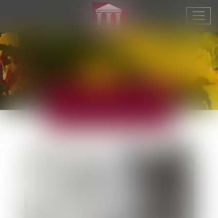
Ouvr
le
men
ACTUALITÉS