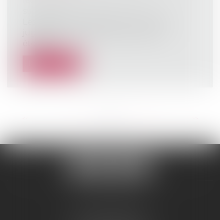
leur patrimoine
/
Patrimoine et
succession
Les paiements effectués en vertu du
jugement exécutoire par provision
éteigne...
Lire la suite
<<
<
...
11
12
13
14
15
16
17
...
>
>>
ALCINA AVOCAT
2 Boulevard Jean Bouin