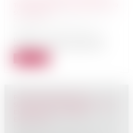
TITRE D’UNE AVANCE EN CAPITAL SUR
SUCCESSION
Droit de la famille, des personnes et de
leur patrimoine
/
Patrimoine et
succession
L’avance en capital dont bénéficie un
indivisaire sur ses droits dans le part...
Lire la suite
PAS DE DÉCLARATION À LA
SUCCESSION DES CRÉANCES PAYÉES
EN VERTU D’UN JUGEMENT
EXÉCUTOIRE
Droit de la famille, des personnes et de